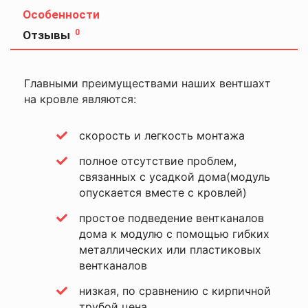
Особенности
0
Отзывы
Оставить
отзыв
Главными преимуществами наших вентшахт
на кровле являются:
Ваша
оценка
—
скорость и легкость монтажа
полное отсутствие проблем,
связанных с усадкой дома(модуль
Ваше
имя
опускается вместе с кровлей)
—
простое подведение вентканалов
дома к модулю с помощью гибких
металлических или пластиковых
Комментарий
вентканалов
низкая, по сравнению с кирпичной
трубой цена